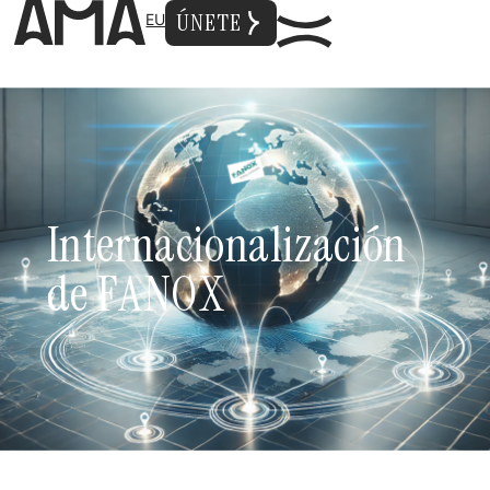
ÚNETE
EU
I
n
t
e
r
n
a
c
i
o
n
a
l
i
z
a
c
i
ó
n
d
e
F
A
N
O
X