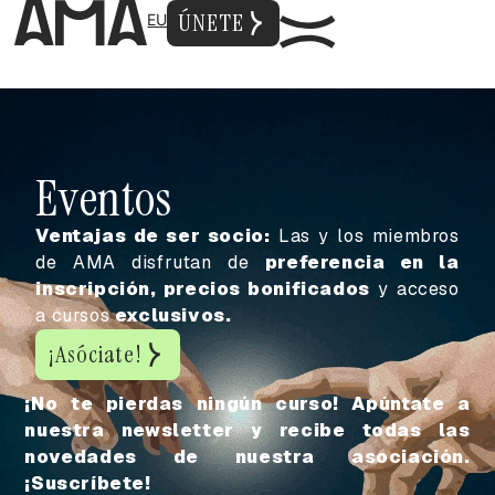
ÚNETE
EU
E
v
e
n
t
o
s
Ventajas de ser socio:
Las y los miembros
de AMA disfrutan de
preferencia en la
inscripción, precios bonificados
y acceso
a cursos
exclusivos.
¡Asóciate!
¡No te pierdas ningún curso! Apúntate a
nuestra newsletter y recibe todas las
novedades de nuestra asociación.
¡Suscríbete!