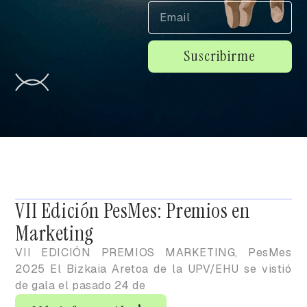
Suscribirme
VII Edición PesMes: Premios en
Marketing
VII EDICIÓN PREMIOS MARKETING, PesMes
2025 El Bizkaia Aretoa de la UPV/EHU se vistió
de gala el pasado 24 de