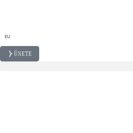
EU
ÚNETE
K
n
o
w
l
e
d