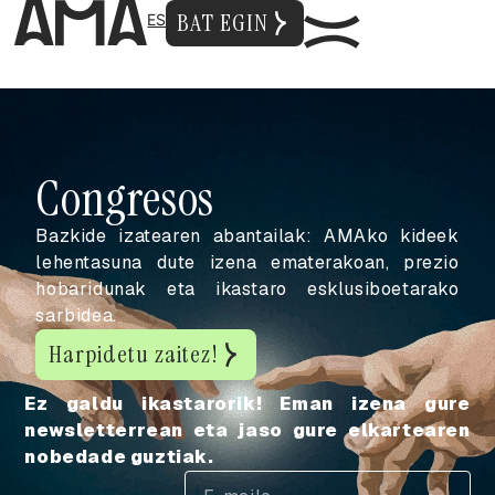
BAT EGIN
ES
C
o
n
g
r
e
s
o
s
Bazkide izatearen abantailak: AMAko kideek
lehentasuna dute izena ematerakoan, prezio
hobaridunak eta ikastaro esklusiboetarako
sarbidea.
Harpidetu zaitez!
Ez galdu ikastarorik! Eman izena gure
newsletterrean eta jaso gure elkartearen
nobedade guztiak.